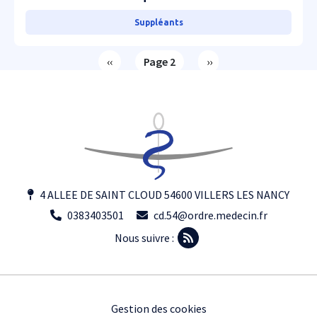
Suppléants
Pagination
Page précédente
Page suivante
‹‹
Page 2
››
4 ALLEE DE SAINT CLOUD 54600 VILLERS LES NANCY
0383403501
cd.54@ordre.medecin.fr
Nous suivre :
Footer
Gestion des cookies