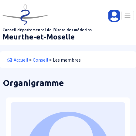
Aller au contenu principal
Panneau de gestion des cookies
Conseil départemental de l'Ordre des médecins
Meurthe-et-Moselle
Fil d'Ariane
Accueil
Conseil
Les membres
Organigramme